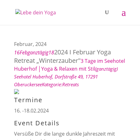
Februar, 2024
2024 I Februar Yoga
16
Feb
ganztägig
18
Retreat „Winterzauber"
3 Tage im Seehotel
Huberhof │Yoga & Relaxen mit Stil
(ganztägig)
Seehotel Huberhof
, Dorfstraße 49, 17291
Oberuckersee
Kategorie:
Retreats
Termine
16. -18.02.2024
Event Details
Versüße Dir die lange dunkle Jahreszeit mit