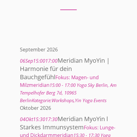
September 2026
Meridian MyoYin |
06
Sep
15:00
17:00
Harmonie für dein
Bauchgefühl
Fokus: Magen- und
Milzmeridian
15:00 - 17:00
Yoga Sky Berlin
, Am
Tempelhofer Berg 7d, 10965
Berlin
Kategorie:
Workshops,
Yin Yoga Events
Oktober 2026
Meridian MyoYin l
04
Okt
15:30
17:30
Starkes Immunsystem
Fokus: Lunge-
und Dickdarmmeridian
15:30 - 17:30
Yoga