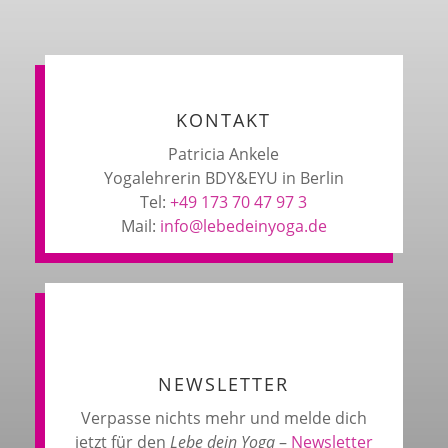
KONTAKT
Patricia Ankele
Yogalehrerin BDY&EYU in Berlin
Tel:
+49 173 70 47 97 3
Mail:
info@lebedeinyoga.de
NEWSLETTER
Verpasse nichts mehr und melde dich
jetzt für den
Lebe dein Yoga
–
Newsletter