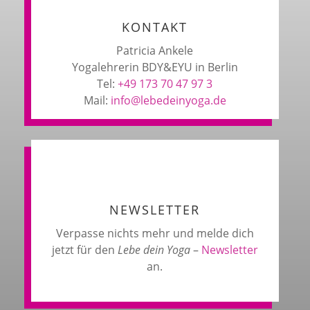
KONTAKT
Patricia Ankele
Yogalehrerin BDY&EYU in Berlin
Tel:
+49 173 70 47 97 3
Mail:
info@lebedeinyoga.de
NEWSLETTER
Verpasse nichts mehr und melde dich
jetzt für den
Lebe dein Yoga
–
Newsletter
an.