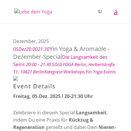
Dezember, 2025
Yin Yoga & Aromaöle -
05
Dez
20:00
21:30
Dezember-Special
Die Langsamkeit des
Seins
20:00 - 21:30
SOULYOGA Berlin
, Herbertstraße
11, 10827 Berlin
Kategorie:
Workshops,
Yin Yoga Events
Event Details
Freitag, 05.Dez. 2025 l 20-21:30 Uhr
Zelebriere in diesem Special
Langsamkeit
,
indem Du eine Praxis für
Rückzug &
Regeneration
genießt und dabei Dein
Nieren-